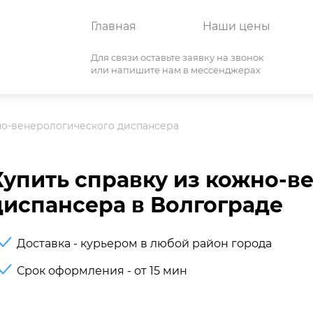
Главная
Наши цены
Для связи оставьте заявку на звонок
или напишите нам в мессенджерах
но-венерологического диспансера
Купить справку из кожно-в
диспансера в Волгограде
Доставка - курьером в любой район города
Срок оформления - от 15 мин