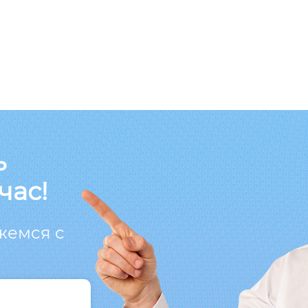
ь
час!
жемся с