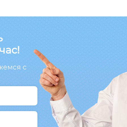
ь
час!
жемся с