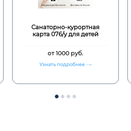
аторно-курортная
Справка о
та 076/у для детей
дл
от 1000 руб.
10
знать подробнее
Узнать