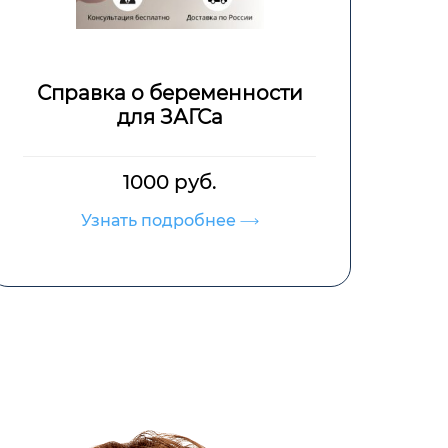
 беременности
Справка для 
я ЗАГСа
Север
00 руб.
от 1000 р
 подробнее
Узнать подро