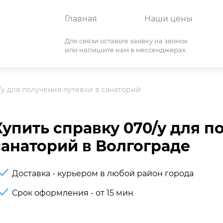
Главная
Наши цены
Для связи оставьте заявку на звонок
или напишите нам в мессенджерах
/у для получения путевки в санаторий
Купить справку 070/у для п
санаторий в Волгограде
Доставка - курьером в любой район города
Срок оформления - от 15 мин