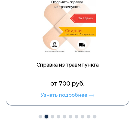
Справка из травмпункта
Справка о
от 700 руб.
Узнать подробнее
У